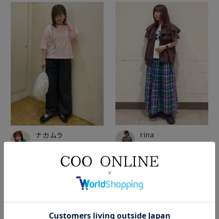
rina
ナカムラ
nop de nod / POU DOU
nop de nod・POU DOU
DOU 相模大野ステーショ
DOU アトレ大森
ンスクエア
154cm
150cm