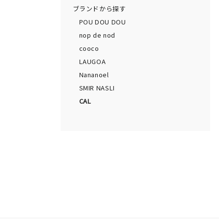
ブランドから探す
POU DOU DOU
nop de nod
cooco
LAUGOA
Nananoel
SMIR NASLI
CAL