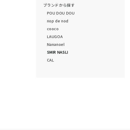
ブランドから探す
POU DOU DOU
nop de nod
cooco
LAUGOA
Nananoel
SMIR NASLI
CAL