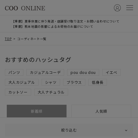
【重要】夏季休業に伴う発送・店舗受け取り注文・お問い合わせについて
【重要】熊本地震の影響によるお荷物のお届けについて
TOP
コーディネート一覧
おすすめのハッシュタグ
パンツ
カジュアルコーデ
pou dou dou
イエベ
大人カジュアル
シャツ
ブラウス
低身長
カットソー
大人ナチュラル
新着順
人気順
絞り込む