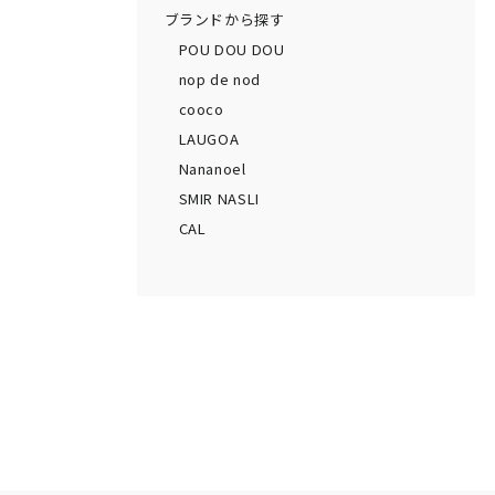
ブランドから探す
POU DOU DOU
nop de nod
cooco
LAUGOA
Nananoel
SMIR NASLI
CAL