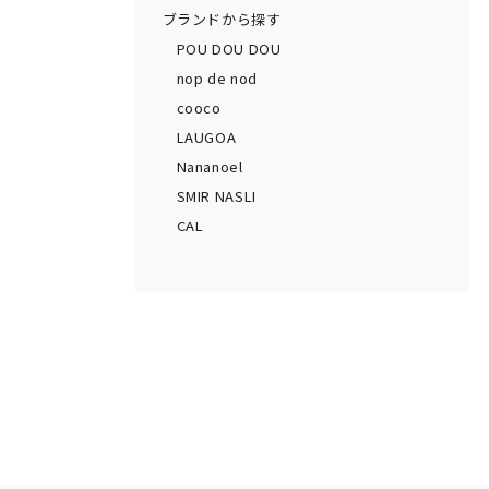
ブランドから探す
POU DOU DOU
nop de nod
cooco
LAUGOA
Nananoel
SMIR NASLI
CAL