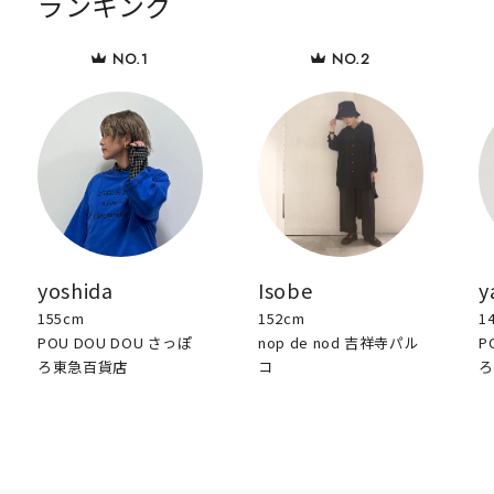
ランキング
yoshida
Isobe
y
155cm
152cm
1
POU DOU DOU さっぽ
nop de nod 吉祥寺パル
P
ろ東急百貨店
コ
ろ