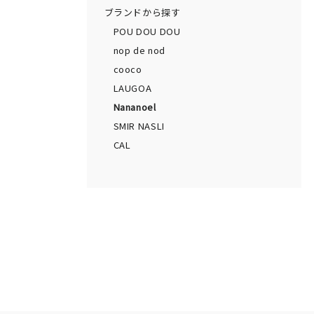
ブランドから探す
POU DOU DOU
nop de nod
cooco
LAUGOA
Nananoel
SMIR NASLI
CAL