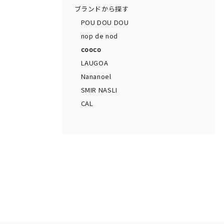
ブランドから探す
POU DOU DOU
nop de nod
cooco
LAUGOA
Nananoel
SMIR NASLI
CAL