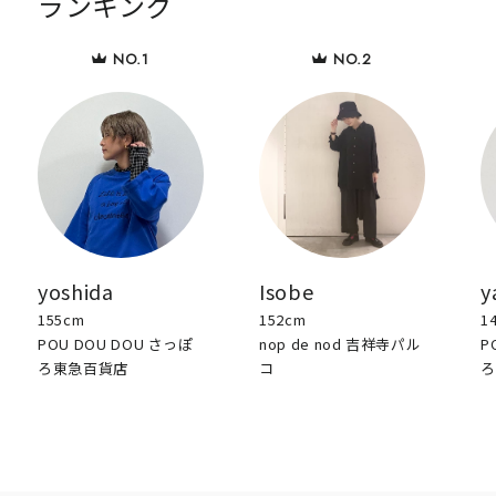
ランキング
yoshida
Isobe
y
155cm
152cm
1
POU DOU DOU さっぽ
nop de nod 吉祥寺パル
P
ろ東急百貨店
コ
ろ