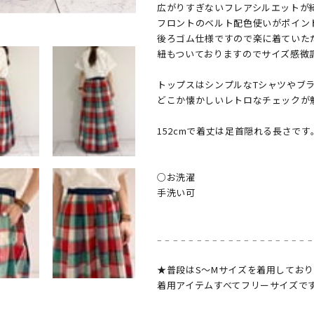
広がりすぎないフレアシルエットが綺
フロントのベルト配色使いがポイント
後ろゴム仕様ですので楽に着ていただ
紐もついておりますのでサイズ感微調
トップスはシンプルなTシャツやブラ
どこか懐かしいレトロなチェックが魅
152cmで着丈は足首隠れる長さです。
○お洗濯

手洗い可

𓐄 𓐄 𓐄 𓐄 𓐄 𓐄 𓐄 𓐄 𓐄 𓐄 𓐄 𓐄 𓐄 𓐄 𓐄 𓐄 𓐄 𓐄 𓐄 
★普段はS〜Mサイズを着用しており
着用アイテムすべてフリーサイズです