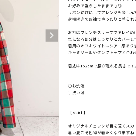
お好みで垂らしたままでも◎

リボン結びにしてアレンジも楽しんで
身頃続きのお袖でゆったりと着られる
お袖はフレンチスリーブでキレイめに
気になる部分はしっかりとカバーして
着用のオフホワイトはシアー感ありま
キャミソールやタンクトップと合わせ
着丈は152cmで腰が隠れる長さです。
○お洗濯

手洗い可

【 skirt 】

オリジナルチェックが目を惹くスカー
暑い夏こそ色物が着たくなりますね！