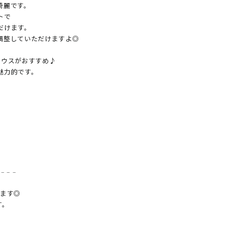
麗です。

で

けます。

整していただけますよ◎

ウスがおすすめ♪

力的です。



 𓐄 𓐄 𓐄　

ます◎

。
