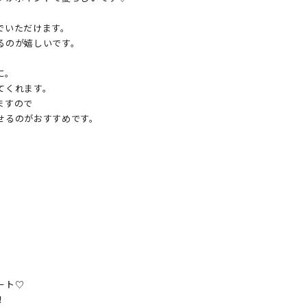
いただけます。

のが嬉しいです。

。

くれます。

すので

るのがおすすめです。



ト♡


