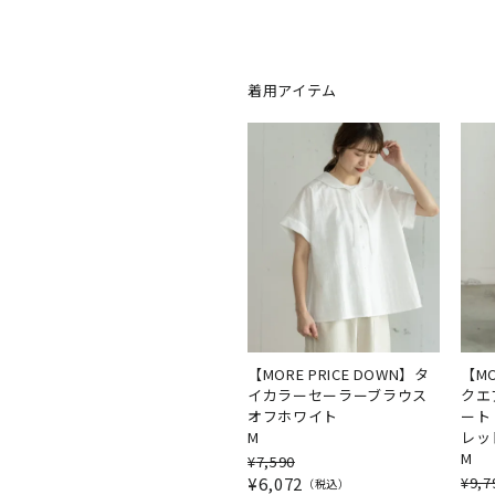
着用アイテム
【MORE PRICE DOWN】タ
【MO
イカラーセーラーブラウス
クエ
オフホワイト
ート
M
レッ
M
¥
7,590
¥
6,072
¥
9,7
税込