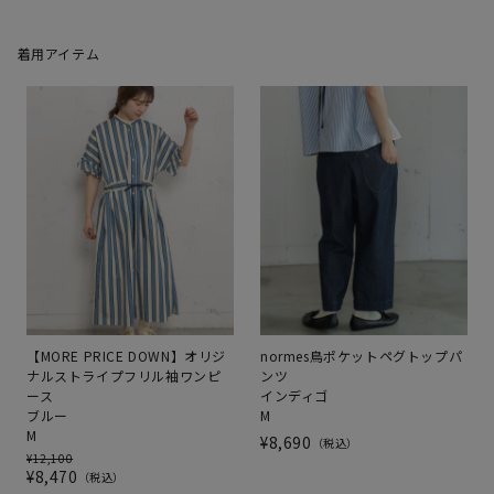
着用アイテム
【MORE PRICE DOWN】オリジ
normes鳥ポケットペグトップパ
ナルストライプフリル袖ワンピ
ンツ
ース
インディゴ
ブルー
M
M
¥
8,690
税込
¥
12,100
¥
8,470
税込