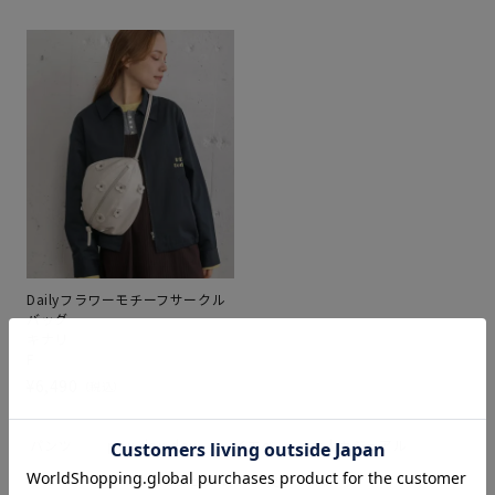
Dailyフラワーモチーフサークル
バッグ
キナリ
F
¥
6,490
税込
パンツ
pou dou dou
イエベ
大人カジュアル
ブルー
きれいめカジュアル
夏
綿