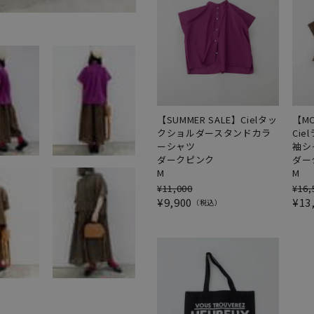
【SUMMER SALE】Cielタッ
【MO
クショルダースタンドカラ
Ci
ーシャツ
袖シ
ダークピンク
ダー
M
M
¥
11,000
¥
16,
¥
9,900
¥
13
税込