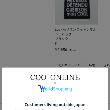
Laukkuリネンコットンマル
シェバッグ
ブラック
F
¥
3,850
税込
大人カジュアル
無地
きれ
nop de nod