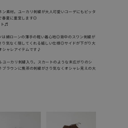
ネン素材。ユーカリ刺繍が大人可愛いコーデにもピッタ
春夏に重宝します◎

ト♬

ツは綿ローンの薄手の軽い着心地◎背中のスワン刺繍が
さり気なく隠してくれる嬉しい仕様◎サイドが下がり大
シャレアイテムです♪

ルユーカリ刺繍入り。スカートのような末広がりのシ
♪ブラウンに焦茶の刺繍がさり気なくオシャレ見えの大