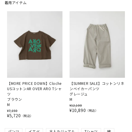
着用アイテム
【MORE PRICE DOWN】Cloche
【SUMMER SALE】コットンリネ
USコットンAR OVER ARO Tシャ
ンベイカーパンツ
ツ
グレージュ
ブラウン
M
M
¥
12,100
¥
10,890
税込
¥
7,150
¥
5,720
税込
パンツ
イエベ
大人カジュアル
Tシャツ
綿