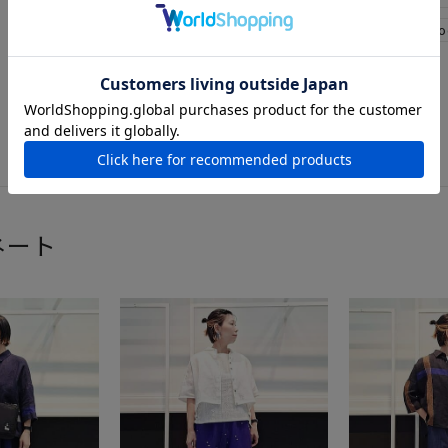
レッド
リネン
nop de no
グレージュ
ネート