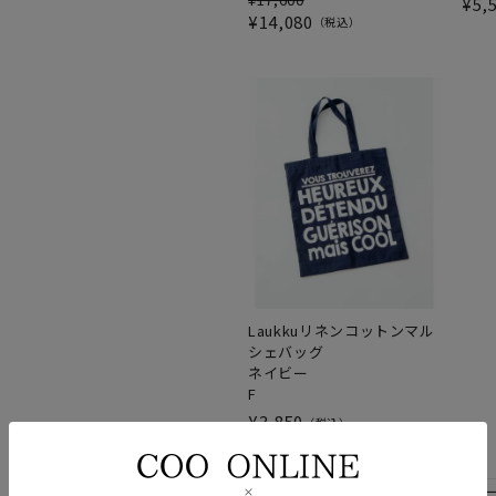
¥
5,
¥
14,080
税込
Laukkuリネンコットンマル
シェバッグ
ネイビー
F
¥
3,850
税込
パンツ
シャツ
カットソ