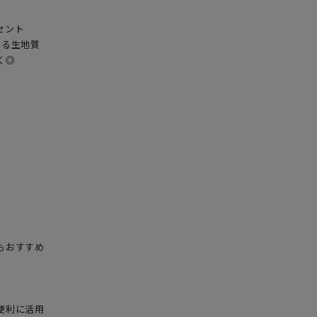
ント

る生地質

◎



おすすめ

利に活用
