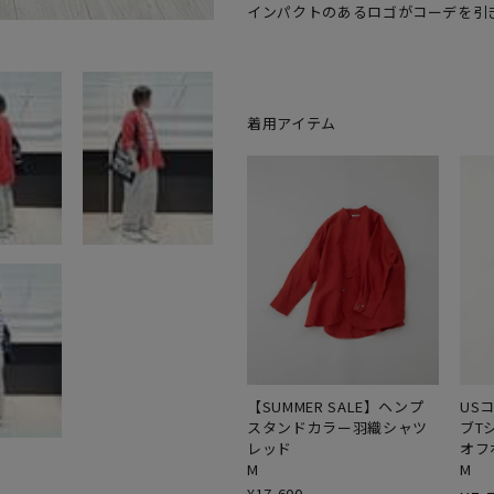
着用アイテム
【SUMMER SALE】ヘンプ
US
スタンドカラー羽織シャツ
ブT
レッド
オフ
M
M
¥
17,600