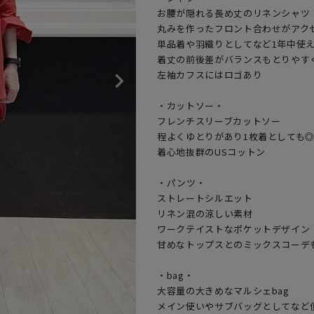
お腰が隠れる長め丈のリネンシャツ

丸みを作ったフロント合わせがアクセ
単品着や羽織りとしてなど1年中使え
着丈の前後差がバランスもとりやすく
左袖カフスにはロゴあり

・カットソー・

フレンチスリーブカットソー

程よくゆとりがあり1枚着としても◎
着心地抜群のUSコットン

・パンツ・

ストレートシルエット

リネン混の涼しい素材

ワークテイストなポケットデザイン

甘めなトップスとのミックスコーデも
・bag・

大容量の大きめなマルシェbag

メイン使いやサブバッグとしてなど便