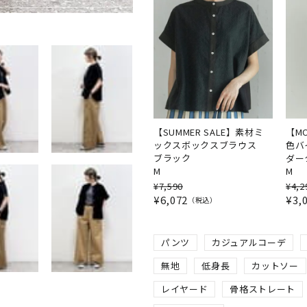
【SUMMER SALE】素材ミ
【MO
ックスボックスブラウス
色バ
ブラック
ダー
M
M
¥
7,590
¥
4,2
¥
6,072
¥
3,
税込
パンツ
カジュアルコーデ
無地
低身長
カットソー
レイヤード
骨格ストレート