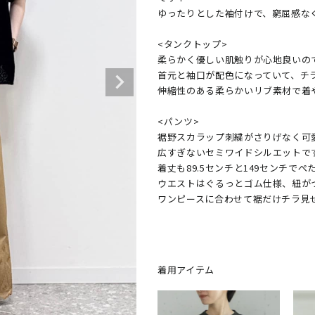
ゆったりとした袖付けで、窮屈感なく
<タンクトップ>

柔らかく優しい肌触りが心地良いの
首元と袖口が配色になっていて、チラ
伸縮性のある柔らかいリブ素材で着や
<パンツ>

裾野スカラップ刺繍がさりげなく可
広すぎないセミワイドシルエットです
着丈も89.5センチと149センチで
ウエストはぐるっとゴム仕様、紐が
ワンピースに合わせて裾だけチラ見
着用アイテム