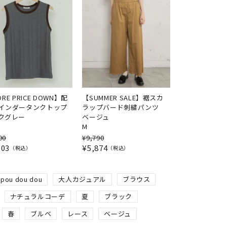
RE PRICE DOWN】配
【SUMMER SALE】裾スカ
インダータンクトップ
ラップバード刺繍パンツ
クグレー
ベージュ
M
90
¥
9,790
003
¥
5,874
税込
税込
pou dou dou
大人カジュアル
ブラウス
ナチュラルコーデ
夏
ブラック
春
ブルベ
レース
ベージュ