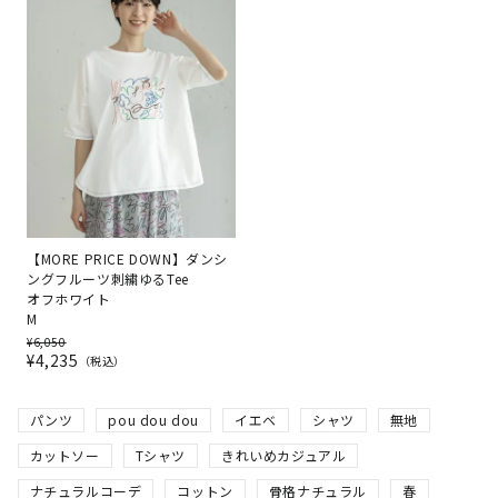
【MORE PRICE DOWN】ダンシ
ングフルーツ刺繍ゆるTee
オフホワイト
M
¥
6,050
¥
4,235
税込
パンツ
pou dou dou
イエベ
シャツ
無地
カットソー
Tシャツ
きれいめカジュアル
ナチュラルコーデ
コットン
骨格ナチュラル
春