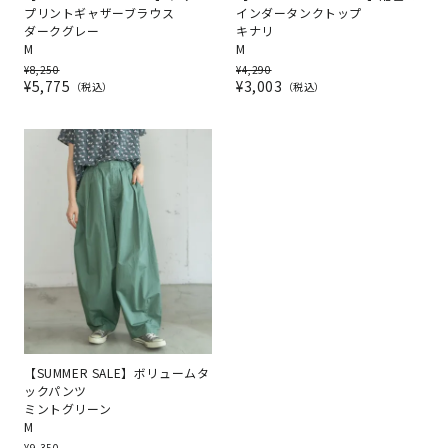
プリントギャザーブラウス
インダータンクトップ
ダークグレー
キナリ
M
M
¥
8,250
¥
4,290
¥
5,775
¥
3,003
税込
税込
【SUMMER SALE】ボリュームタ
ックパンツ
ミントグリーン
M
¥
9,350