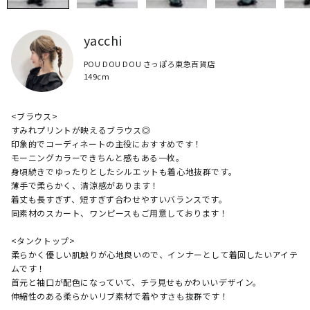
yacchi
POU DOU DOU さっぽろ東急百貨店
149cm
<ブラウス>

すみれプリントが映えるブラウス◎

印象的でコーディネートの主役におすすめです！

モーニングカラーできちんと感もある一枚。

身頃続きでゆったりとしたシルエットも着心地抜群です。

薄手で柔らかく、清涼感があります！

着丈も長すぎず、短すぎず合わせやすいバランスです。

同素材のスカート、ワンピースもご用意しております！

<タンクトップ>

柔らかく優しい肌触りが心地良いので、インナーとして着回したいアイテ
ムです！

首元と袖口が配色になっていて、チラ見せもかわいいデザイン。

伸縮性のある柔らかいリブ素材で着やすさも抜群です！
