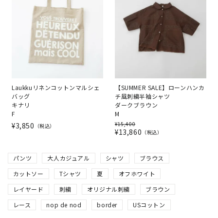
Laukkuリネンコットンマルシェ
【SUMMER SALE】ローンハンカ
バッグ
チ風刺繍半袖シャツ
キナリ
ダークブラウン
F
M
¥
15,400
¥
3,850
税込
¥
13,860
税込
パンツ
大人カジュアル
シャツ
ブラウス
カットソー
Tシャツ
夏
オフホワイト
レイヤード
刺繍
オリジナル刺繍
ブラウン
レース
nop de nod
border
USコットン