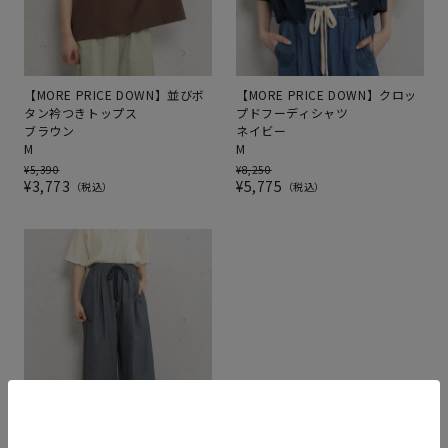
【MORE PRICE DOWN】並びボ
【MORE PRICE DOWN】クロッ
タン衿つきトップス
プドフーディシャツ
ブラウン
ネイビー
M
M
¥
5,390
¥
8,250
¥
3,773
¥
5,775
税込
税込