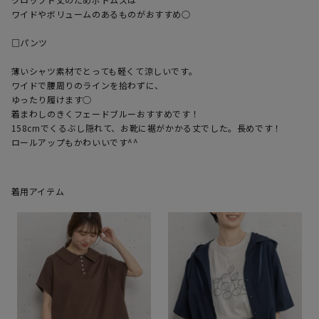
ワイドやボリュームのあるものがおすすめ○

□パンツ

薄いシャツ素材でとっても軽くて涼しいです。

ワイドで腰周りのラインを拾わずに、

ゆったり履けます○

着まわしのきくフェードブルーおすすめです！

158cmでくるぶし隠れて、お靴に裾がかかる丈でした。長めです！

ロールアップもかわいいです^^
着用アイテム