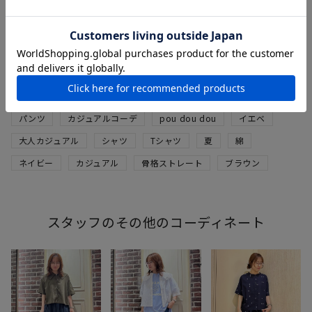
【SUMMER SALE】ドロストイー
ジーワイドパンツ
フェードブルー
M
¥
9,350
¥
5,610
税込
パンツ
カジュアルコーデ
pou dou dou
イエベ
大人カジュアル
シャツ
Tシャツ
夏
綿
ネイビー
カジュアル
骨格ストレート
ブラウン
スタッフのその他のコーディネート