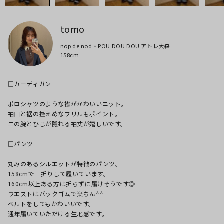
tomo
nop de nod・POU DOU DOU アトレ大森
158cm
□カーディガン

ポロシャツのような襟がかわいいニット。

袖口と裾の控えめなフリルもポイント。

二の腕とひじが隠れる袖丈が嬉しいです。

□パンツ

丸みのあるシルエットが特徴のパンツ。

158cmで一折りして履いています。

160cm以上ある方は折らずに履けそうです◎

ウエストはバックゴムで楽ちん^^

ベルトをしてもかわいいです。

通年履いていただける生地感です。