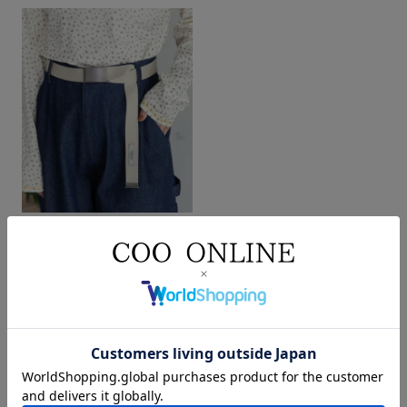
ガチャベルト
ベージュ
F
¥
3,850
税込
pou dou dou
イエベ
無地
カットソー
きれいめカジュアル
ナチュラルコーデ
コットン
春
高身長
ナチュラル
マルチボーダー