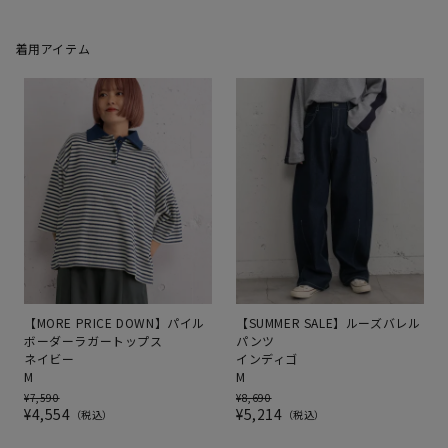
着用アイテム
【MORE PRICE DOWN】パイル
【SUMMER SALE】ルーズバレル
ボーダーラガートップス
パンツ
ネイビー
インディゴ
M
M
¥
7,590
¥
8,690
¥
4,554
¥
5,214
税込
税込