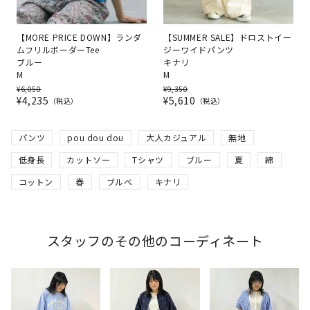
【MORE PRICE DOWN】ランダ
【SUMMER SALE】ドロストイー
ムフリルボーダーTee
ジーワイドパンツ
ブルー
キナリ
M
M
¥
6,050
¥
9,350
¥
4,235
¥
5,610
税込
税込
パンツ
pou dou dou
大人カジュアル
無地
低身長
カットソー
Tシャツ
ブルー
夏
綿
コットン
春
ブルベ
キナリ
スタッフのその他のコーディネート