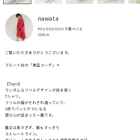
nawata
POU DOU DOU 千葉ペリエ
150cm
​ご覧いただきありがとうございます。

​ブルー×白の「青空コーデ」＊

​【Tops】

ランダムなフリルデザインが目を惹く

Tシャツ。

フリルの幅がそれぞれ違っていて、

1枚でパッとサマになる

遊び心が詰まった一着です。

​着丈は長すぎず、裾もすっきり

ストレートライン。

ボリュームのあるボトムスとも相性抜群です◎
