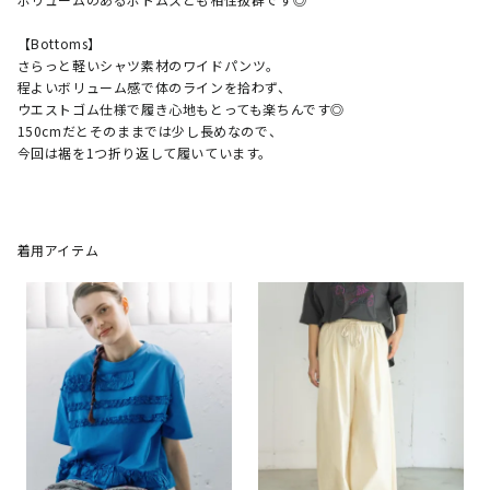
​【Bottoms】

さらっと軽いシャツ素材のワイドパンツ。

程よいボリューム感で体のラインを拾わず、

ウエストゴム仕様で履き心地もとっても楽ちんです◎

​150cmだとそのままでは少し長めなので、

今回は裾を1つ折り返して履いています。

着用アイテム