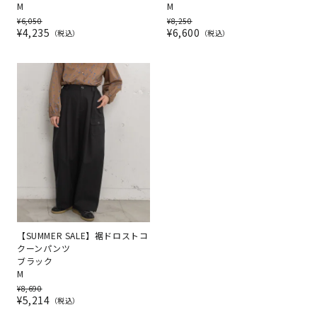
M
M
¥
6,050
¥
8,250
¥
4,235
¥
6,600
税込
税込
【SUMMER SALE】裾ドロストコ
クーンパンツ
ブラック
M
¥
8,690
¥
5,214
税込