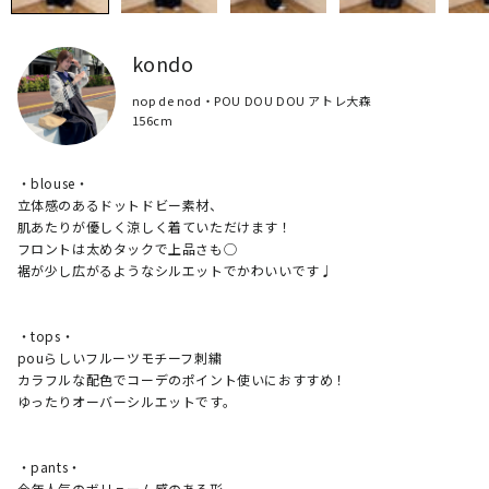
kondo
nop de nod・POU DOU DOU アトレ大森
156cm
・blouse・

立体感のあるドットドビー素材、

肌あたりが優しく涼しく着ていただけます！

フロントは太めタックで上品さも◯

裾が少し広がるようなシルエットでかわいいです♩

・tops・

pouらしいフルーツモチーフ刺繍

カラフルな配色でコーデのポイント使いにおすすめ！

ゆったりオーバーシルエットです。

・pants・

今年人気のボリューム感のある形
