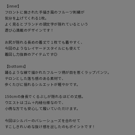
【inner】

フロントに施された手描き風のフルーツ刺繍が

気分を上げてくれる1枚。

よく見るとブランドの頭文字が隠れているという

遊び心満載のデザインです！

お尻が隠れる長めの着丈で１枚でも着やすく、

今回のようなレイヤードスタイルにも使えて

着回し力抜群のアイテムです◎

【bottoms】

踊るような線で描かれたフルーツ柄が目を惹くラップパンツ。

テロンとした落ち感のある素材で、

歩くたびに揺れるシルエットが軽やかです。

​150cmの身長でくるぶしが隠れるほどの丈感。

ウエストはゴム＋内紐仕様なので、

小柄な方でも安心して履いていただけます。

今回はシルバーのバレーシューズを合わせて

すこしきれいめな抜け感を出したのもポイントです！
