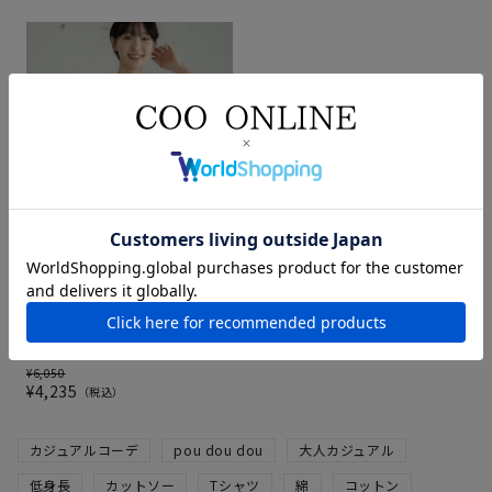
【MORE PRICE DOWN】ダンシ
ングフルーツ刺繍ゆるTee
オフホワイト
M
¥
6,050
¥
4,235
税込
カジュアルコーデ
pou dou dou
大人カジュアル
低身長
カットソー
Tシャツ
綿
コットン