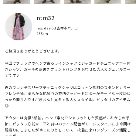
ntm32
nop de nod 吉祥寺パルコ
155cm
ご覧頂きありがとうございます。

今回はブラックのヘンプ後ろラインシャツにジャガードチュニックボー付
きシャツ、カーキの落書きプリントパンツを合わせた大人カジュアルコー
デです♪

白のフレンチスリーブチュニックシャツはコットン素材のスタンドカラー
フレンチ袖。柔らかな肌触りの花柄ジャガードにボーがモードな一枚◎ゆ
ったり楽ちんですがきちんと見えする大人スタイルにピッタリのアイテム
◎

アウターは丸襟6部袖。ヘンプ素材でシャリッとした質感がこれからの季
節にピッタリ◎前立て下と背中のライン配色がモードスタイルに♪今回は
羽織りにしましたがゆったりとしていて一枚着出来ロングシーズン活躍し
ます♬
