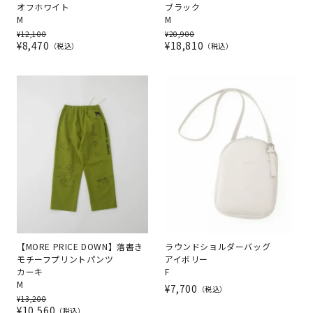
オフホワイト
ブラック
M
M
¥
12,100
¥
20,900
¥
8,470
¥
18,810
税込
税込
【MORE PRICE DOWN】落書き
ラウンドショルダーバッグ
モチーフプリントパンツ
アイボリー
カーキ
F
M
¥
7,700
税込
¥
13,200
¥
10,560
税込