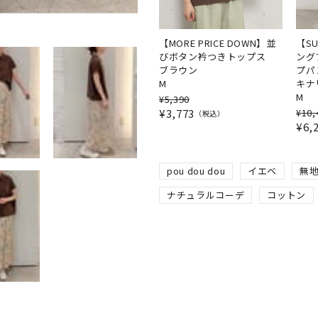
【MORE PRICE DOWN】並
【SU
びボタン衿つきトップス
ング
ブラウン
プパ
M
キナ
M
¥
5,390
¥
3,773
¥
10,
税込
¥
6,
pou dou dou
イエベ
無
ナチュラルコーデ
コットン