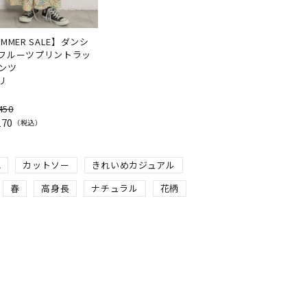
MMER SALE】ダンシ
フルーツプリントラッ
ンツ
リ
450
270
税込
地
カットソー
きれいめカジュアル
春
高身長
ナチュラル
花柄