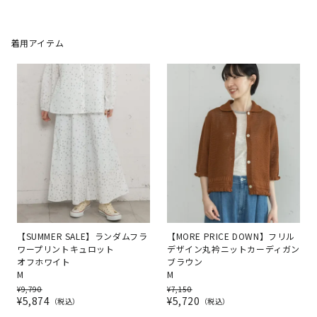
着用アイテム
【SUMMER SALE】ランダムフラ
【MORE PRICE DOWN】フリル
ワープリントキュロット
デザイン丸衿ニットカーディガン
オフホワイト
ブラウン
M
M
¥
9,790
¥
7,150
¥
5,874
¥
5,720
税込
税込