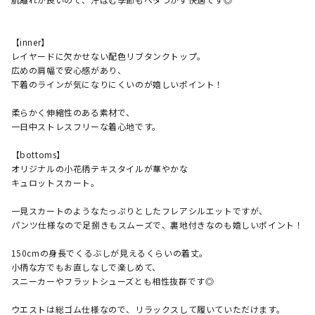
【inner】

レイヤードに欠かせない配色リブタンクトップ。

広めの肩幅で安心感があり、

下着のラインが気になりにくいのが嬉しいポイント！

柔らかく伸縮性のある素材で、

一日中ストレスフリーな着心地です。

【bottoms】

​オリジナルの小花柄テキスタイルが華やかな

キュロットスカート。

一見スカートのようなたっぷりとしたフレアシルエットですが、

パンツ仕様なので足捌きもスムーズで、裏地付きなのも嬉しいポイント！

​150cmの身長でくるぶしが見えるくらいの着丈。

小柄な方でもお直しなしで楽しめて、

スニーカーやフラットシューズとも相性抜群です◎

ウエストは総ゴム仕様なので、リラックスして履いていただけます。