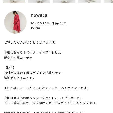
nawata
POU DOU DOU 千葉ペリエ
150cm
ご覧いただきありがとうございます。

羽織にもなる♩衿付きニットで合わせた

軽やか初夏コーデ＊

【knit】

衿付きの鹿の子編みデザインが軽やかで

清涼感もあるニット。

袖口と裾にフリルがあしられているところもポイントです！

今回は大きめのボタンをアクセントにしてプルオーバー

として着ましたが、前を開けてカーディガンとしてもおすすめ◎

肌離れが良いので、汗ばむ季節もベタつかず快適です◎
