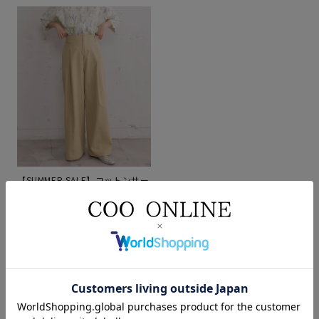
【SUMMER SALE】コットンサー
ジサイドベルトパンツ
ベージュ
M
¥
9,350
¥
5,610
税込
パンツ
pou dou dou
イエベ
無地
カットソー
ナチュラルコーデ
きれいめカジュアル
骨格ナチュラル