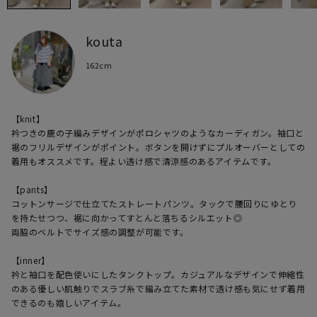
kouta
162cm
【knit】

衿つきの鹿の子編みデザインがポロシャツのようなカーディガン。袖口と
裾のフリルデザインがポイント。ボタンを開けずにプルオーバーとしての
着用もオススメです。程よい透け感で清涼感のあるアイテムです。

【pants】

コットンサージで仕立てたストレートパンツ。タックで腰回りにゆとり
を持たせつつ、裾に向かってすとんと落ちるシルエット◎

両脇のベルトでサイズ感の調整が可能です。

【inner】

衿と袖口を配色使いにしたタンクトップ。カジュアルなデザインで伸縮性
のある優しい肌触りでスラブ糸で編み立てた素材で透け感も気にせず着用