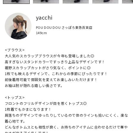
yacchi
POU DOU DOU さっぽろ東急百貨店
149cm
<ブラウス>

大人気のスカラップブラウスが今年も登場しました◎

高すぎないスタンドカラーですっきり上品なデザインです！

裾野スカラップカットがさり気なく、ポイントに◎

1枚でも映えるデザインで、これからの季節にぴったりです！

前後着用可能で雰囲気を変えてお楽しみいただけます！

お袖は肘が隠れる嬉しい長さです。

<トップス>

フロントのフリルデザインが目を惹くトップス◎

1枚着でもかまになります！

肩落ちのデザインでゆったりしているので体のラインも拾いにくく、楽な
着心地です。

どんなボトムスとも相性が良く、お持ちのアイテムに合わせるだけで華や
かさが出るアイテムです！
