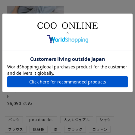
POU DOU DOUロゴ刺繍キャン
バスバッグ
ピンク
F
¥
6,050
税込
パンツ
pou dou dou
大人カジュアル
シャツ
ブラウス
低身長
夏
ブラック
コットン