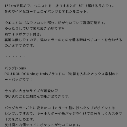
151cmで長めで、ウエストを一折りするとギリギリ履ける長さです。

冬のワイドなコーデュロイパンツと同じシルエット。

ウエストはゴムでフロント部分に紐が付いていて調節可能です。

ゆったりしていて楽な履き心地です☝︎

両サイドポケット付き。

裏地は無しですので、濃いカラーのものを着る時はペチコートを合わせる
のがおすすめです。

・・・・・・

バッグ▷pink

POU DOU DOU vingt-troisブランドロゴ刺繍を入れたオックス素材のト
ートバッグです！

今っぽい大きめサイズが可愛い♡

使い込むごとに馴染んで味が出てきます。

バッグカラーごとに変えたロゴカラーや脇に挟んだタブがポイント☝︎

シンプルですので、キーホルダーや缶バッジを付けて自分らしくカスタマ
イズを楽しめます。

反対側と内側サイドにポケットが付いています。