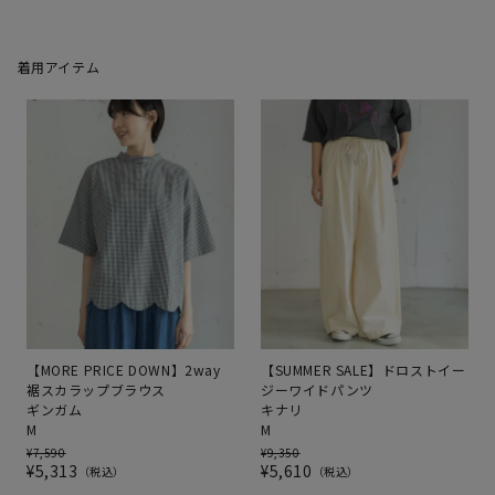
着用アイテム
【MORE PRICE DOWN】2way
【SUMMER SALE】ドロストイー
裾スカラップブラウス
ジーワイドパンツ
ギンガム
キナリ
M
M
¥
7,590
¥
9,350
¥
5,313
¥
5,610
税込
税込