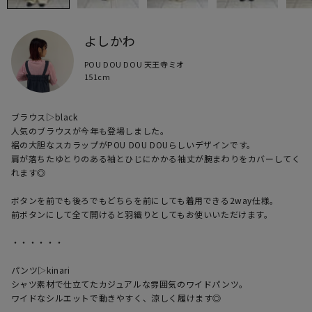
よしかわ
POU DOU DOU 天王寺ミオ
151cm
ブラウス▷black

人気のブラウスが今年も登場しました。

裾の大胆なスカラップがPOU DOU DOUらしいデザインです。

肩が落ちたゆとりのある袖とひじにかかる袖丈が腕まわりをカバーしてく
れます◎

ボタンを前でも後ろでもどちらを前にしても着用できる2way仕様。

前ボタンにして全て開けると羽織りとしてもお使いいただけます。

・・・・・・

パンツ▷kinari

シャツ素材で仕立てたカジュアルな雰囲気のワイドパンツ。

ワイドなシルエットで動きやすく、涼しく履けます◎
