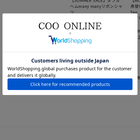
【SUMMER SALE】ダブル
【MO
ヘムmany manyリボンシャ
帛使
ツ
Tee
オフホワイト
ネイ
M
M
¥
7,590
¥
6,0
¥
4,554
¥
4,
税込
パンツ
カジュアルコーデ
カットソー
夏
ブルー
オフホワイト
ネイビー
オフスタイル
ショート丈