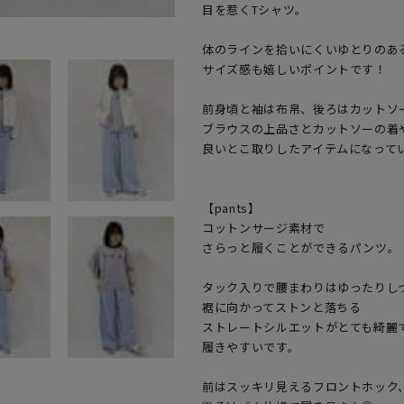
目を惹くTシャツ。

体のラインを拾いにくいゆとりのある
サイズ感も嬉しいポイントです！

前身頃と袖は布帛、後ろはカットソー
ブラウスの上品さとカットソーの着や
良いとこ取りしたアイテムになってい
​【pants】

コットンサージ素材で

さらっと履くことができるパンツ。

タック入りで腰まわりはゆったりしつ
裾に向かってストンと落ちる

ストレートシルエットがとても綺麗で
履きやすいです。

前はスッキリ見えるフロントホック、