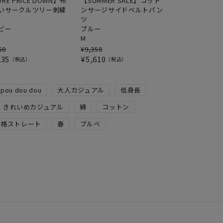
RE PRICE DOWN】布
【SUMMER SALE】コット
いサークルツリー刺繍
ンサージサイドベルトパン
ツ
ビー
ブルー
M
50
¥
9,350
235
¥
5,610
税込
税込
pou dou dou
大人カジュアル
低身長
きれいめカジュアル
綿
コットン
骨格ストレート
春
ブルベ