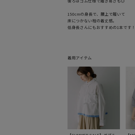
後ろはゴム仕様で履き易さも◎

​150cmの身長で、腰上で履いて

床につかない程の着丈感。

着用アイテム