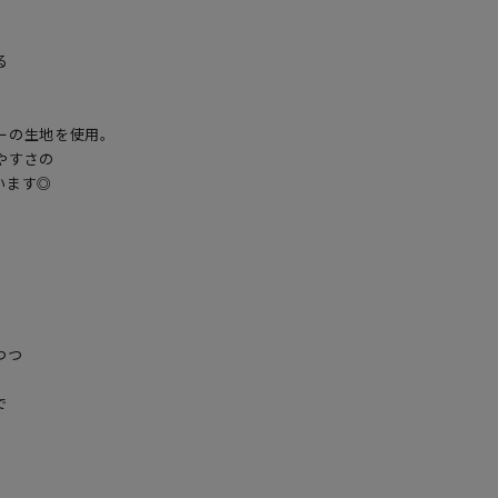


の生地を使用。

すさの

ます◎

つ




