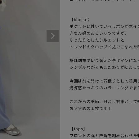
【blouse】

ポケットに付いているリボンがポイン
きちん感のあるシャツですが、

ゆったりとしたシルエットと

トレンドのクロップド丈でこなれた印
裾は別布で切り替えたデザインになっ
シンプルながらもこだわりが詰まって
今回は前を開けて羽織りとして着用し
清涼感たっぷりのカラーリングでまと
これからの季節、日よけ対策としても
おすすめの１枚です！

【tops】

フロントの丸と四角を組み合わせた刺