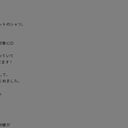
トのシャツ。

象に◎

ていて

ます！

て、

めました。



繍が
