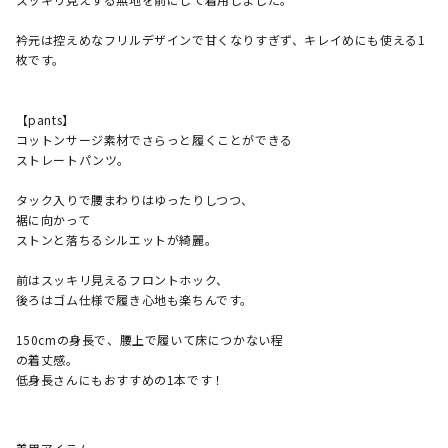
衿元は控えめなフリルデザインで甘くなりすぎず、キレイめにも使える1
枚です。

​【pants】

コットンサージ素材でさらっと履くことができる

ストレートパンツ。

タック入りで腰まわりはゆったりしつつ、

裾に向かって

ストンと落ちるシルエットが綺麗。

前はスッキリ見えるフロントホック、

後ろはゴム仕様で履き心地も楽ちんです。

​150cmの身長で、腰上で履いて床につかない程

の着丈感。

低身長さんにもおすすめの1本です！