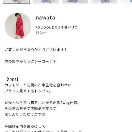
nawata
POU DOU DOU 千葉ペリエ
150cm
​ご覧いただきありがとうございます！

​春の爽やかリラクシーコーデ＊

【tops】

カットソーと花柄の布帛生地を合わせた

ブラウス見えするトップス。

前後どちらでも着ることができる2way仕様。

その日の気分で雰囲気を変えて

楽しんでいただけます◎

今回は花柄を後ろにして、

スッキリ見えする無地を前にして着用しました。
