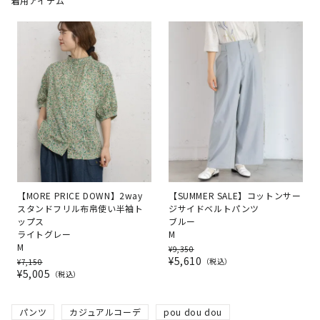
着用アイテム
【MORE PRICE DOWN】2way
【SUMMER SALE】コットンサー
スタンドフリル布帛使い半袖ト
ジサイドベルトパンツ
ップス
ブルー
ライトグレー
M
M
¥
9,350
¥
5,610
税込
¥
7,150
¥
5,005
税込
パンツ
カジュアルコーデ
pou dou dou