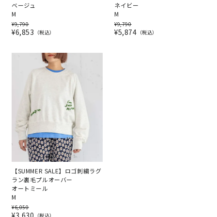
ベージュ
ネイビー
M
M
¥
9,790
¥
9,790
¥
6,853
¥
5,874
税込
税込
【SUMMER SALE】ロゴ刺繍ラグ
ラン裏毛プルオーバー
オートミール
M
¥
6,050
¥
3,630
税込