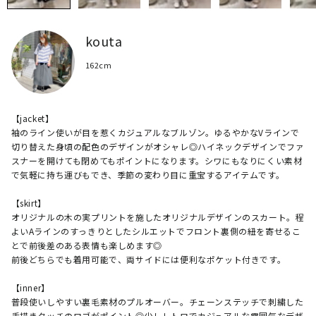
kouta
162cm
【jacket】

袖のライン使いが目を惹くカジュアルなブルゾン。ゆるやかなVラインで
切り替えた身頃の配色のデザインがオシャレ◎ハイネックデザインでファ
スナーを開けても閉めてもポイントになります。シワにもなりにくい素材
で気軽に持ち運びもでき、季節の変わり目に重宝するアイテムです。

【skirt】

オリジナルの木の実プリントを施したオリジナルデザインのスカート。程
よいAラインのすっきりとしたシルエットでフロント裏側の紐を寄せるこ
とで前後差のある表情も楽しめます◎

前後どちらでも着用可能で、両サイドには便利なポケット付きです。

【inner】

普段使いしやすい裏毛素材のプルオーバー。チェーンステッチで刺繍した
手描きタッチのロゴがポイント◎少しレトロでカジュアルな雰囲気なデザ