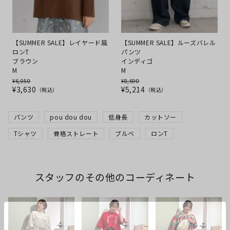
【SUMMER SALE】レイヤード風
【SUMMER SALE】ルーズバレル
ロンT
パンツ
ブラウン
インディゴ
M
M
¥
6,050
¥
8,690
¥
3,630
¥
5,214
税込
税込
パンツ
pou dou dou
低身長
カットソー
Tシャツ
骨格ストレート
ブルベ
ロンT
スタッフのその他のコーディネート