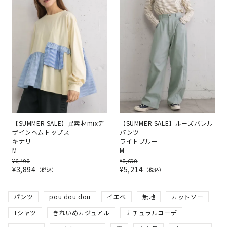
【SUMMER SALE】異素材mixデ
【SUMMER SALE】ルーズバレル
ザインヘムトップス
パンツ
キナリ
ライトブルー
M
M
¥
6,490
¥
8,690
¥
3,894
¥
5,214
税込
税込
パンツ
pou dou dou
イエベ
無地
カットソー
Tシャツ
きれいめカジュアル
ナチュラルコーデ