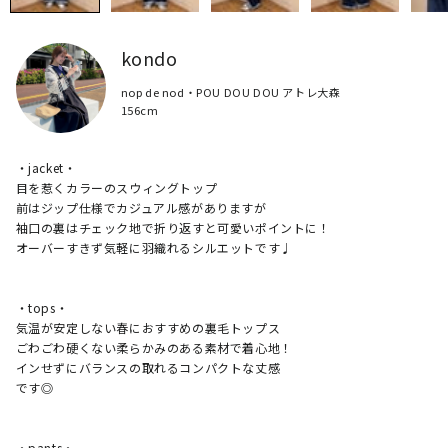
kondo
nop de nod・POU DOU DOU アトレ大森
156cm
・jacket・

目を惹くカラーのスウィングトップ

前はジップ仕様でカジュアル感がありますが

袖口の裏はチェック地で折り返すと可愛いポイントに！

オーバーすきず気軽に羽織れるシルエットです♩

・tops・

気温が安定しない春におすすめの裏毛トップス

ごわごわ硬くない柔らかみのある素材で着心地！

インせずにバランスの取れるコンパクトな丈感

です◎

・pants・
