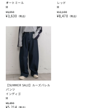
オートミール
レッド
M
M
¥
6,050
¥
12,100
¥
3,630
¥
8,470
税込
税込
【SUMMER SALE】ルーズバレル
パンツ
インディゴ
M
¥
8,690
¥
5,214
税込