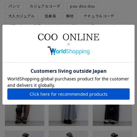
パンツ
カジュアルコーデ
pou dou dou
大人カジュアル
低身長
無地
ナチュラルコーデ
ブラック
骨格ストレート
ブルベ
秋
ニット
ダークグレー
冬
スタッフのその他のコーディネート