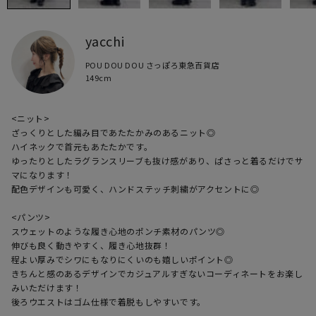
yacchi
POU DOU DOU さっぽろ東急百貨店
149cm
<ニット>

ざっくりとした編み目であたたかみのあるニット◎

ハイネックで首元もあたたかです。

ゆったりとしたラグランスリーブも抜け感があり、ぱさっと着るだけでサ
マになります！

配色デザインも可愛く、ハンドステッチ刺繍がアクセントに◎

<パンツ>

スウェットのような履き心地のポンチ素材のパンツ◎

伸びも良く動きやすく、履き心地抜群！

程よい厚みでシワにもなりにくいのも嬉しいポイント◎

きちんと感のあるデザインでカジュアルすぎないコーディネートをお楽し
みいただけます！

後ろウエストはゴム仕様で着脱もしやすいです。