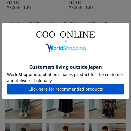
¥
12,650
¥
12,650
¥
8,855
¥
8,855
税込
税込
パンツ
大人カジュアル
ネイビー
花柄
ベージュ
ニット
nop de nod
秋冬
カーキ
コート
スタッフのその他のコーディネート