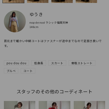
ゆうき
nop de nod ラシック福岡天神
146cm
首元まで暖かい中綿コートはファスナーが途中までなので足捌き良いで
pou dou dou
低身長
スカート
骨格ストレート
ブルベ
コート
スタッフのその他のコーディネート