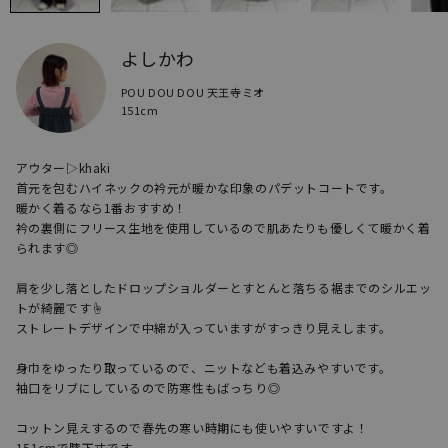
よしかわ
POU DOU DOU 天王寺ミオ
151cm
アウター▷khaki

首元を包むハイネックの衿元が暖かな印象のパデットコートです。

暖かく着るなら1番おすすめ！

衿の裏側にフリース生地を使用しているので肌あたりも優しくて暖かく着
られます◎

肩を少し落としたドロップショルダーとすとんと落ちる裾までのシルエッ
トが綺麗です☝︎

ストレートデザインで中綿が入っていますがすっきり見えします。

身巾をゆったり取っているので、ニットなども着込みやすいです。

袖口をリブにしているので防寒性もばっちり◎

コットン見えするので春先の寒い時期にも使いやすいですよ！

151cmで膝下丈です。
