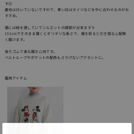
す◎

裏地は付いていないですので、寒い日はタイツなどを中に合わせるのがお
すすめ。

裾には紐を通していてシルエットの調節が出来ます☝︎

151cmでそのまま履くとギリギリな長さで、裾を絞ると引き摺る心配無
く履けます。

後ろゴムで楽な履き心地です。

ベルトループやポケットの配色もさりげないアクセントに。
着用アイテム