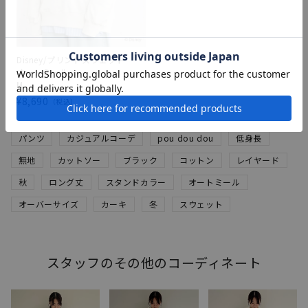
Disney/プリントスウェット
オートミール
M
¥
8,690
税込
パンツ
カジュアルコーデ
pou dou dou
低身長
無地
カットソー
ブラック
コットン
レイヤード
秋
ロング丈
スタンドカラー
オートミール
オーバーサイズ
カーキ
冬
スウェット
スタッフのその他のコーディネート