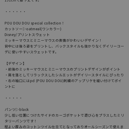
・・・・・・

POU DOU DOU special collection！

カットソー▷oatmeal(ワンカラー)

Disney/プリントスウェット

ミッキーマウスとミニーマウスの表情がかわいいデザイン！

背中には後ろ姿をプリントし、バックスタイルも抜かりなくデイリーコー
デに使いやすいスウェットです。

【デザイン】

・前後のミッキーマウスとミニーマウスのプリントデザインがポイント

・肩を落としてリラックスしたシルエットがデイリースタイルにぴったり

・右の袖口にはpd (POU DOU DOU)刺繍のアップリケを縫い付けてポイ
ントに

・・・・・

パンツ▷black

少し低い位置につけたサイドのカーゴポケットで遊び心をプラスしたミリ
タリーパンツです！

程よい厚みのコットンツイル仕立てとなっておりオールシーズンで使えま