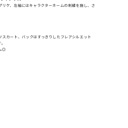
)のアップリケ、左袖にはキャラクターネームの刺繍を施し、さ
ツスカート、バックはすっきりしたフレアシルエット
。

◎
