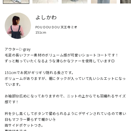
よしかわ
POU DOU DOU 天王寺ミオ
151cm
アウター▷gray

毛足の長いファー素材のボリューム感が可愛いショートコートです！

ずっと触っていたくなるような滑らかなファーを使用しています◎

151cmでお尻がギリギリ隠れる長さです。

ボリュームがありますが、裾にタックが入っていて丸いシルエットになっ
ています。

お袖部分広めになっておりますので、ニットの上からでも羽織れるサイズ
感です！

衿を少し高くしてボタンで留められるようにデザインされているので寒い
日もマフラー要らずで暖かい☝︎

両サイドポケットつき。

裏地付きです。
