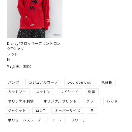
Disney/フロッキープリントロン
グTシャツ
レッド
M
¥
7,590
税込
パンツ
カジュアルコーデ
pou dou dou
低身長
カットソー
コットン
レイヤード
刺繍
オリジナル刺繍
オリジナルプリント
グレー
レッド
ジャケット
ロンT
オーバーサイズ
冬
ボリュームスリーブ
コート
ブリーチ