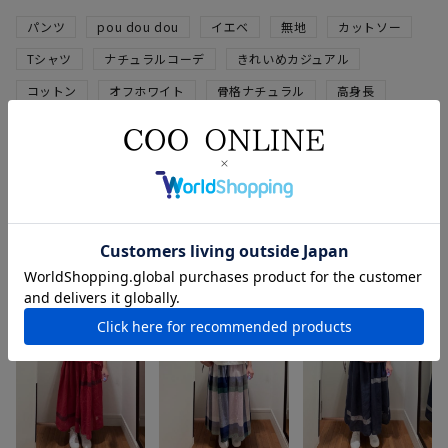
パンツ
pou dou dou
イエベ
無地
カットソー
Tシャツ
ナチュラルコーデ
きれいめカジュアル
コットン
オフホワイト
骨格ナチュラル
高身長
ナチュラル
ワイドパンツ
インディゴ
秋
オールシーズン
ロンT
オーバーサイズ
冬
スタッフのその他のコーディネート