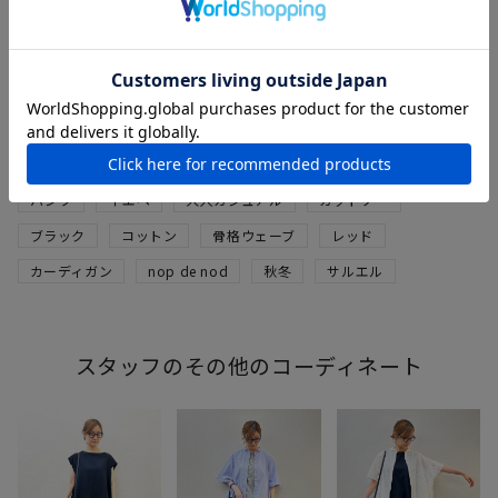
合皮カメラバッグ
ブラック
F
¥
7,700
税込
パンツ
イエベ
大人カジュアル
カットソー
ブラック
コットン
骨格ウェーブ
レッド
カーディガン
nop de nod
秋冬
サルエル
スタッフのその他のコーディネート