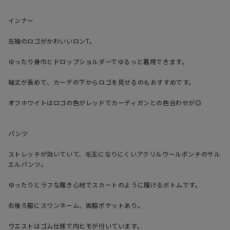
インナー

左袖のロゴがかわいいロンT。

ゆったり身巾とドロップショルダーでゆるっと着用できます。

袖丈が長めで、カーデの下からロゴを見せるのもおすすめです。

オフホワイトはロゴの色がレッドでカーディガンとの色合わせが◎

パンツ

ストレッチが効いていて、毛玉になりにくいアクリルウールポンチのサル
エルパンツ。

ゆったりとラフな履き心地でスカートのように履けるボトムです。

右後ろ脇にスワンネーム、両脇ポケットあり。

ウエストはゴム仕様で内ヒモが付いています。
