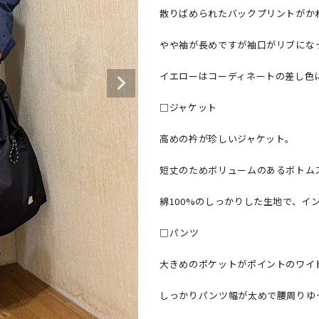
散りばめられたバックプリントがかわ
やや袖が長めですが袖口がリブにな
イエローはコーディネートの差し色に
□ジャケット

高めの衿が珍しいジャケット。

短丈のためボリュームのあるボトム
綿100%のしっかりした生地で、イン
□パンツ

大きめのポケットがポイントのワイド
しっかりパンツ幅が太めで腰周りゆっ