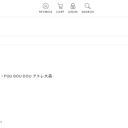
MYPAGE
CART
LOGIN
SEARCH
od・POU DOU DOU アトレ大森
。
