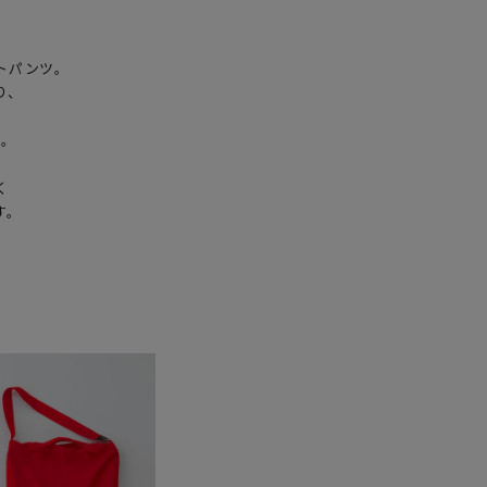
パンツ。

、

。


