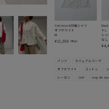
Ciel misc6分袖シャツ
kl
オフホワイト
トL
M
レッ
なし
¥
11,550
税込
¥
4,
パンツ
カジュアルコーデ
オフホワイト
コットン
レーヨン
Ciel
nop de no