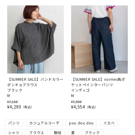
【SUMMER SALE】バンドカラー
【SUMMER SALE】normes鳥ポ
ポンチョブラウス
ケットペインターパンツ
ブラック
インディゴ
M
M
¥
7,150
¥
7,590
¥
4,290
¥
4,554
税込
税込
パンツ
カジュアルコーデ
pou dou dou
イエベ
シャツ
ブラウス
無地
夏
ブラック