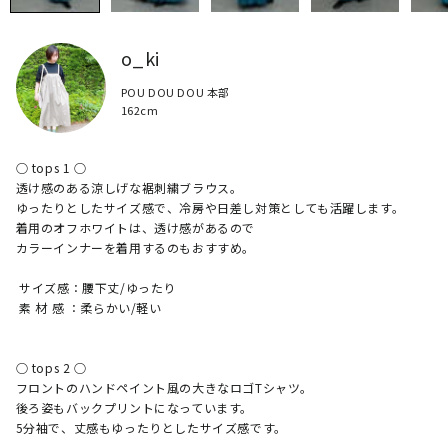
o_ki
POU DOU DOU 本部
162cm
○ tops 1 ○ 

透け感のある涼しげな裾刺繍ブラウス。

ゆったりとしたサイズ感で、冷房や日差し対策としても活躍します。

着用のオフホワイトは、透け感があるので

カラーインナーを着用するのもおすすめ。

 サイズ感：腰下丈/ゆったり

 素 材 感 ：柔らかい/軽い

○ tops 2 ○ 

フロントのハンドペイント風の大きなロゴTシャツ。

後ろ姿もバックプリントになっています。

5分袖で、丈感もゆったりとしたサイズ感です。
