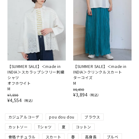
【SUMMER SALE】＜made in
【SUMMER SALE】＜made in
INDIA＞スカラップシフリー刺繍
INDIA＞クリンクルスカート
シャツ
ターコイズ
オフホワイト
M
M
¥
6,490
¥
3,894
税込
¥
7,590
¥
4,554
税込
カジュアルコーデ
pou dou dou
ブラウス
カットソー
Tシャツ
夏
コットン
骨格ナチュラル
スカート
春
高身長
ブルベ