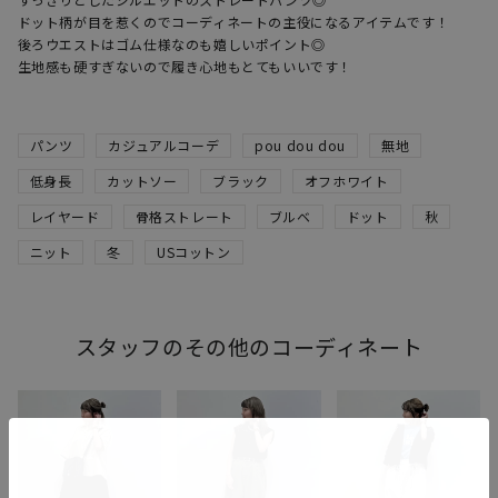
ドット柄が目を惹くのでコーディネートの主役になるアイテムです！

後ろウエストはゴム仕様なのも嬉しいポイント◎

生地感も硬すぎないので履き心地もとてもいいです！
パンツ
カジュアルコーデ
pou dou dou
無地
低身長
カットソー
ブラック
オフホワイト
レイヤード
骨格ストレート
ブルベ
ドット
秋
ニット
冬
USコットン
スタッフのその他のコーディネート