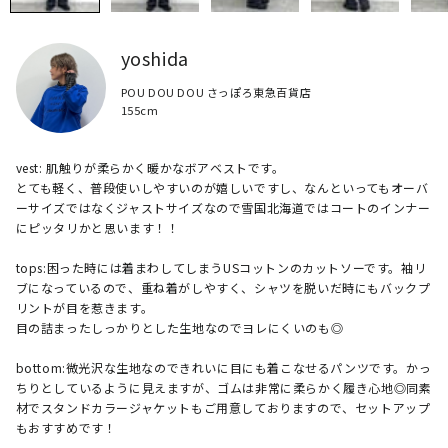
yoshida
POU DOU DOU さっぽろ東急百貨店
155cm
vest: 肌触りが柔らかく暖かなボアベストです。

とても軽く、普段使いしやすいのが嬉しいですし、なんといってもオーバ
ーサイズではなくジャストサイズなので雪国北海道ではコートのインナー
にピッタリかと思います！！

tops:困った時には着まわしてしまうUSコットンのカットソーです。袖リ
ブになっているので、重ね着がしやすく、シャツを脱いだ時にもバックプ
リントが目を惹きます。

目の詰まったしっかりとした生地なのでヨレにくいのも◎

bottom:微光沢な生地なのできれいに目にも着こなせるパンツです。かっ
ちりとしているように見えますが、ゴムは非常に柔らかく履き心地◎同素
材でスタンドカラージャケットもご用意しておりますので、セットアップ
もおすすめです！