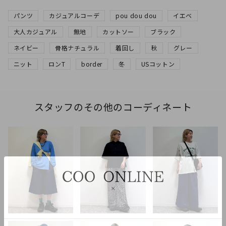
パンツ
カジュアルコーデ
pou dou dou
イエベ
大人カジュアル
無地
カットソー
ブラック
ネイビー
骨格ナチュラル
着回し
秋
グレー
ニット
ロンT
border
冬
USコットン
スタッフのその他のコーディネート